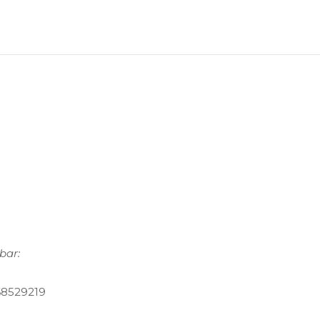
bar:
 68529219