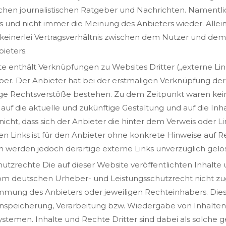
ichen journalistischen Ratgeber und Nachrichten. Namentl
 und nicht immer die Meinung des Anbieters wieder. Allein
einerlei Vertragsverhältnis zwischen dem Nutzer und dem 
ieters.
te enthält Verknüpfungen zu Websites Dritter („externe Lin
ber. Der Anbieter hat bei der erstmaligen Verknüpfung der
ige Rechtsverstöße bestehen. Zu dem Zeitpunkt waren kein
s auf die aktuelle und zukünftige Gestaltung und auf die In
icht, dass sich der Anbieter die hinter dem Verweis oder L
en Links ist für den Anbieter ohne konkrete Hinweise auf 
 werden jedoch derartige externe Links unverzüglich gelö
hutzrechte Die auf dieser Website veröffentlichten Inhal
vom deutschen Urheber- und Leistungsschutzrecht nicht z
immung des Anbieters oder jeweiligen Rechteinhabers. Dies g
inspeicherung, Verarbeitung bzw. Wiedergabe von Inhalte
stemen. Inhalte und Rechte Dritter sind dabei als solche 