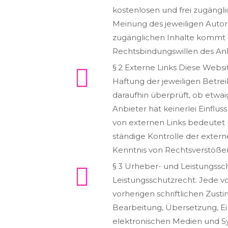
kostenlosen und frei zugängl
Meinung des jeweiligen Autors
zugänglichen Inhalte kommt k
Rechtsbindungswillen des Anb
§ 2 Externe Links Diese Websi
Haftung der jeweiligen Betrei
daraufhin überprüft, ob etwa
Anbieter hat keinerlei Einflus
von externen Links bedeutet n
ständige Kontrolle der extern
Kenntnis von Rechtsverstößen
§ 3 Urheber- und Leistungssc
Leistungsschutzrecht. Jede 
vorherigen schriftlichen Zust
Bearbeitung, Übersetzung, E
elektronischen Medien und Sy