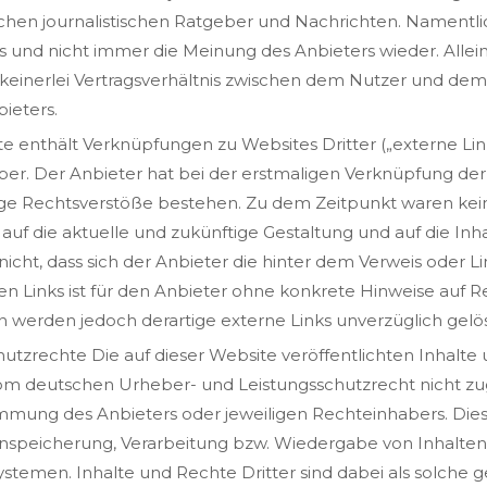
ichen journalistischen Ratgeber und Nachrichten. Namentl
 und nicht immer die Meinung des Anbieters wieder. Allein
einerlei Vertragsverhältnis zwischen dem Nutzer und dem 
ieters.
te enthält Verknüpfungen zu Websites Dritter („externe Lin
ber. Der Anbieter hat bei der erstmaligen Verknüpfung der
ige Rechtsverstöße bestehen. Zu dem Zeitpunkt waren kein
s auf die aktuelle und zukünftige Gestaltung und auf die In
icht, dass sich der Anbieter die hinter dem Verweis oder L
en Links ist für den Anbieter ohne konkrete Hinweise auf 
 werden jedoch derartige externe Links unverzüglich gelö
hutzrechte Die auf dieser Website veröffentlichten Inhal
vom deutschen Urheber- und Leistungsschutzrecht nicht z
immung des Anbieters oder jeweiligen Rechteinhabers. Dies g
inspeicherung, Verarbeitung bzw. Wiedergabe von Inhalte
stemen. Inhalte und Rechte Dritter sind dabei als solche 