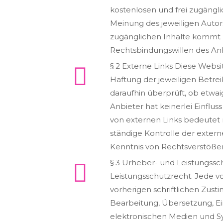
kostenlosen und frei zugängl
Meinung des jeweiligen Autors
zugänglichen Inhalte kommt k
Rechtsbindungswillen des Anb
§ 2 Externe Links Diese Websi
Haftung der jeweiligen Betrei
daraufhin überprüft, ob etwa
Anbieter hat keinerlei Einflus
von externen Links bedeutet n
ständige Kontrolle der extern
Kenntnis von Rechtsverstößen
§ 3 Urheber- und Leistungssc
Leistungsschutzrecht. Jede 
vorherigen schriftlichen Zust
Bearbeitung, Übersetzung, E
elektronischen Medien und Sy