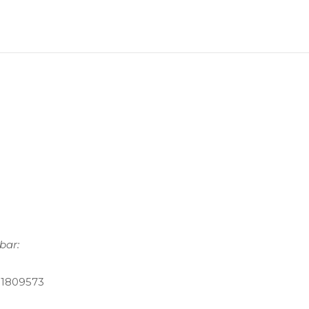
bar:
81809573